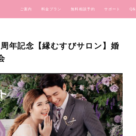
ご案内
料金プラン
無料相談予約
サポート
Q&
) １周年記念【縁むすびサロン】婚
会