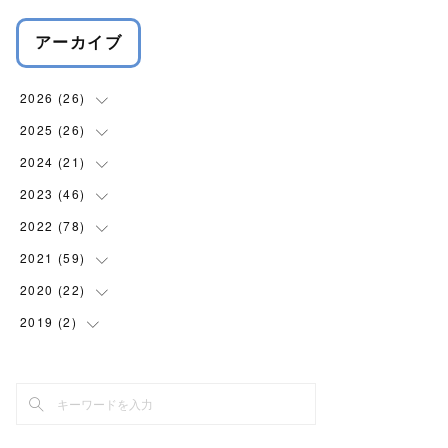
アーカイブ
2026
(
26
)
2025
(
26
(
1
)
)
(
1
)
2024
(
21
(
2
)
)
(
4
)
(
6
)
2023
(
46
(
3
)
)
(
4
)
(
3
)
(
3
)
2022
(
78
(
5
)
)
(
1
)
(
2
)
(
4
)
(
4
)
2021
(
59
(
4
)
)
(
4
)
(
1
)
(
7
)
(
4
)
(
3
)
2020
(
22
(
6
)
)
(
4
)
(
6
)
(
4
)
(
4
)
(
7
)
(
9
)
2019
(
2
(
3
)
)
(
7
)
(
5
)
(
4
)
(
4
)
(
6
)
(
1
)
(
1
)
(
1
)
(
4
)
(
5
)
(
8
)
(
6
)
(
1
)
(
5
)
(
7
)
(
6
)
(
4
)
(
3
)
(
6
)
(
6
)
(
2
)