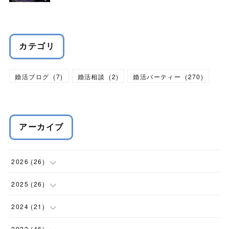
カテゴリ
婚活ブログ
(
7
)
婚活相談
(
2
)
婚活パーティー
(
270
)
アーカイブ
2026
(
26
)
(
1
)
2025
(
26
)
(
1
)
(
2
)
2024
(
21
)
(
4
)
(
6
)
(
3
)
2023
(
46
)