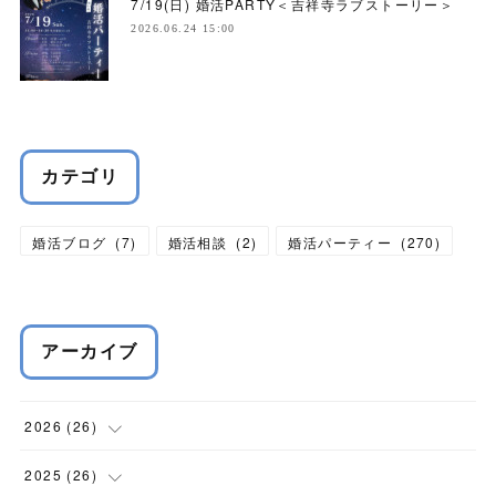
7/19(日) 婚活PARTY＜吉祥寺ラブストーリー＞
2026.06.24 15:00
カテゴリ
婚活ブログ
(
7
)
婚活相談
(
2
)
婚活パーティー
(
270
)
アーカイブ
2026
(
26
)
(
1
)
2025
(
26
)