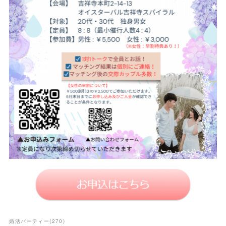
婚活パーティー
(
270
)