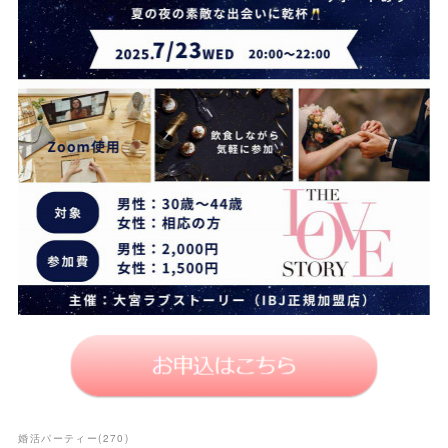
婚活パーティー
(
270
)