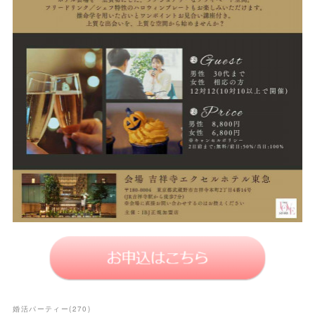
婚活パーティー
(
270
)