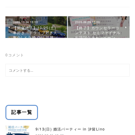
2025.10.24 15:00
2025.09.29 15:00
【開催終了】10/25(土)
【終了】カウンセラーコ
車好き・ドライブ好き大
ンテスト セミファイナル
集合! ドラ婚 Go! 川越…
出場記念キャンペーン
0
コメント
記事一覧
9/13(日) 婚活パーティー in 汐留Lino