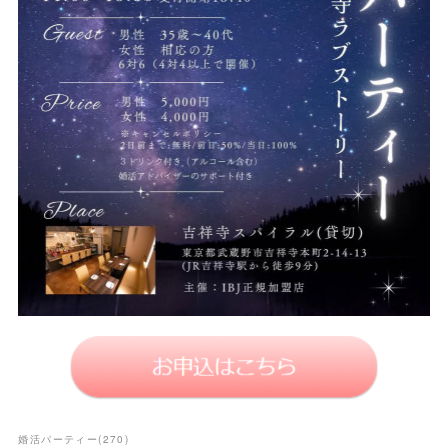
婚活パーティー
(
270
)