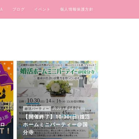
A
ブログ
イベント
個人情報保護方針
2022.10.29 15:00
婚活パーティー
【開催終了】10/30(日)婚活
0
ハロ
ホームミニパーティー@国
分寺