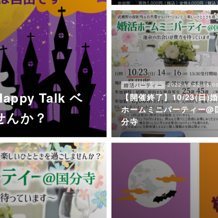
2022.10.22 15:0
婚活パーティー
ppy Talk ベ
【開催終了】10/23(日)
ホームミニパーティー@
せんか？
分寺