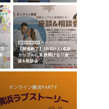
0
2022.10.21 15:00
婚活パーティー
婚活
【開催終了】10/22(土)成婚
国
カップルに直接聞ける♡座
談&相談会