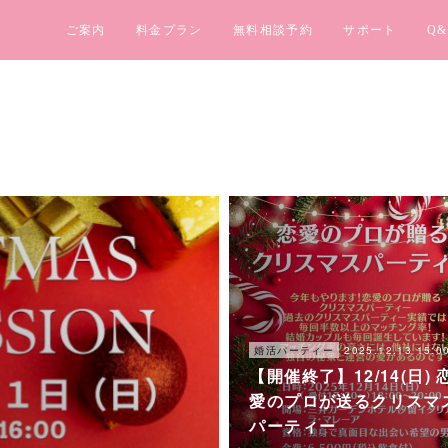
ご案内
料金プラン
無料相談予約
サポート
Q&
2025.12.13 15:0
婚活パーティー
【開催終了】12/14(日) 
愛のプロが送るクリスマ
パーティー